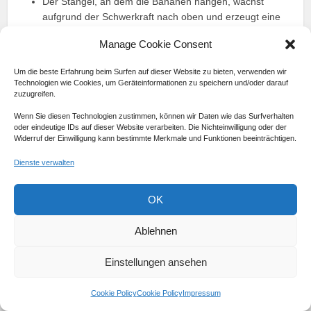
Der Stängel, an dem die Bananen hängen, wächst
aufgrund der Schwerkraft nach oben und erzeugt eine
Zugkraft, die die Banane in Richtung Boden zieht.
Manage Cookie Consent
Aufgrund der Elastizität der Banane biegt sie sich im
Laufe des Wachstums nach oben, um sich gegen die
Um die beste Erfahrung beim Surfen auf dieser Website zu bieten, verwenden wir
Zugkraft zu stemmen.
Technologien wie Cookies, um Geräteinformationen zu speichern und/oder darauf
Die natürliche Krümmung der Banane hat viele Vorteile,
zuzugreifen.
darunter ein effizientes Wachstum und Schutz der
Wenn Sie diesen Technologien zustimmen, können wir Daten wie das Surfverhalten
empfindlichen Spitze der Banane vor Beschädigungen.
oder eindeutige IDs auf dieser Website verarbeiten. Die Nichteinwilligung oder der
Die Sonne spielt eine entscheidende Rolle bei der
Widerruf der Einwilligung kann bestimmte Merkmale und Funktionen beeinträchtigen.
Krümmung der Banane, da die Bananenstaude nach
Dienste verwalten
der Sonne ausgerichtet ist.
Es gibt verschiedene Sorten von Bananen, und nicht
OK
alle haben die gleiche Krümmung.
Krumme Bananen sind genauso reif und genießbar wie
Ablehnen
gerade Bananen.
Die Krümmung der Banane spielt auch eine Rolle in der
Populärkultur.
Einstellungen ansehen
Die natürliche Krümmung der Banane wird auch in
Zukunft bestehen bleiben.
Cookie Policy
Cookie Policy
Impressum