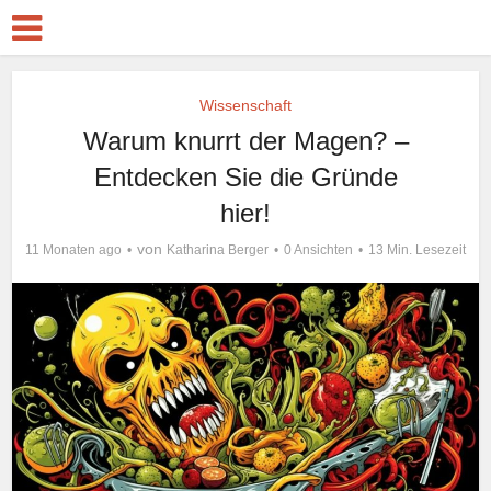
Wissenschaft
Warum knurrt der Magen? –
Entdecken Sie die Gründe
hier!
von
11 Monaten ago
Katharina Berger
0 Ansichten
13 Min. Lesezeit