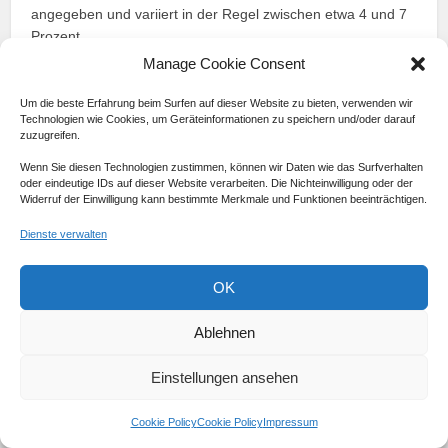
angegeben und variiert in der Regel zwischen etwa 4 und 7
Prozent.
Wie schnell wirkt Alkohol und verteilt er
Manage Cookie Consent
sich im Körper?
Um die beste Erfahrung beim Surfen auf dieser Website zu bieten, verwenden wir
Technologien wie Cookies, um Geräteinformationen zu speichern und/oder darauf
Alkohol macht sich bereits wenige Minuten nach dem
zuzugreifen.
Konsum bemerkbar und erreicht das Gehirn innerhalb von
Wenn Sie diesen Technologien zustimmen, können wir Daten wie das Surfverhalten
drei bis fünf Minuten. Innerhalb von 30 bis 60 Minuten
oder eindeutige IDs auf dieser Website verarbeiten. Die Nichteinwilligung oder der
verteilt sich der Alkohol über die Schleimhäute im ganzen
Widerruf der Einwilligung kann bestimmte Merkmale und Funktionen beeinträchtigen.
Körper.
Dienste verwalten
Welche Auswirkungen hat der tägliche
Bierkonsum?
OK
Der tägliche Konsum von Bier kann zu verschiedenen
gesundheitlichen Problemen führen, wie Schädigung der
Ablehnen
Organe, Beeinträchtigung des Immunsystems,
Schlafstörungen und beschleunigter Alterungsprozess.
Einstellungen ansehen
Wie viel Alkohol darf man pro Tag trinken?
Cookie Policy
Cookie Policy
Impressum
Es wird empfohlen, dass Männer nicht mehr als ein halber