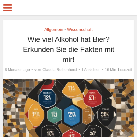
Allgemein
Wissenschaft
•
Wie viel Alkohol hat Bier?
Erkunden Sie die Fakten mit
mir!
von
8 Monaten ago
Claudia Rothenhorst
1 Ansichten
16 Min. Lesezeit