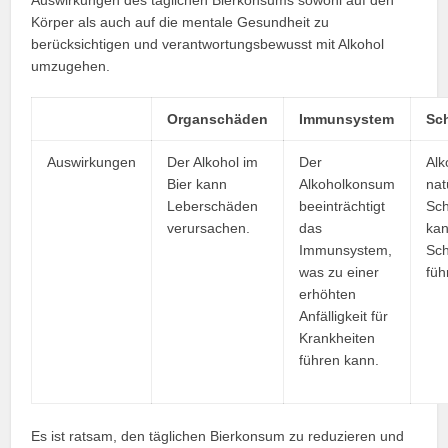
Auswirkungen des täglichen Bierkonsums sowohl auf den
Körper als auch auf die mentale Gesundheit zu
berücksichtigen und verantwortungsbewusst mit Alkohol
umzugehen.
Organschäden
Immunsystem
Sc
Auswirkungen
Der Alkohol im
Der
Alk
Bier kann
Alkoholkonsum
nat
Leberschäden
beeinträchtigt
Sch
verursachen.
das
kan
Immunsystem,
Sch
was zu einer
füh
erhöhten
Anfälligkeit für
Krankheiten
führen kann.
Es ist ratsam, den täglichen Bierkonsum zu reduzieren und