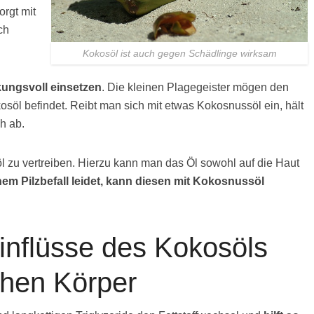
orgt mit
ch
Kokosöl ist auch gegen Schädlinge wirksam
ungsvoll einsetzen
. Die kleinen Plagegeister mögen den
osöl befindet. Reibt man sich mit etwas Kokosnussöl ein, hält
h ab.
 zu vertreiben. Hierzu kann man das Öl sowohl auf die Haut
nem Pilzbefall leidet, kann diesen mit Kokosnussöl
Einflüsse des Kokosöls
chen Körper