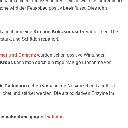
nd langkettigen Triglyzeride den Fettstoffwechsel und
hilft so
tone wird der Fettabbau positiv beeinflusst. Dies führt
 kann ihnen eine
Kur aus Kokosnussöl
verabreichen. Die
stärkt und Schäden repariert.
imer und Demenz
wurden schon positive Wirkungen
 Krebs
kann man durch die regelmäßige Einnahme von
ie Parkinson
gehen vorhandene Nervenzellen kaputt, so
icher und stärker werden. Die antioxidativen Enzyme im
.
tivmaßnahme gegen
Diabetes
.