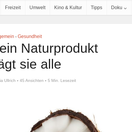
Freizeit
Umwelt
Kino & Kultur
Tipps
Doku
gemein
Gesundheit
•
ein Naturprodukt
ägt sie alle
ia Ullrich
45 Ansichten
5 Min. Lesezeit