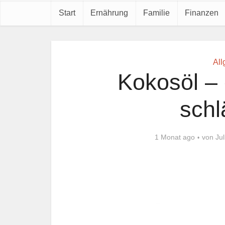
Start
Ernährung
Familie
Finanzen
All
Kokosöl – 
schl
1 Monat ago
von
Jul