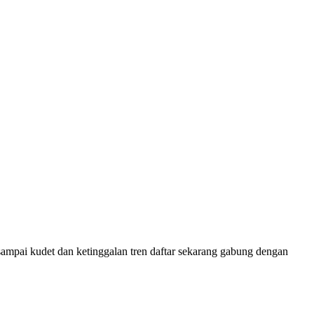
mpai kudet dan ketinggalan tren daftar sekarang gabung dengan