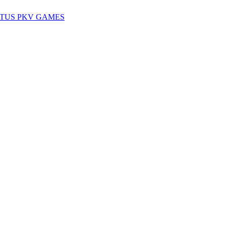
ITUS PKV GAMES