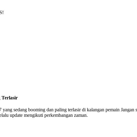
S!
Terlasir
ng sedang booming dan paling terlasir di kalangan pemain Jangan sa
g selalu update mengikuti perkembangan zaman.