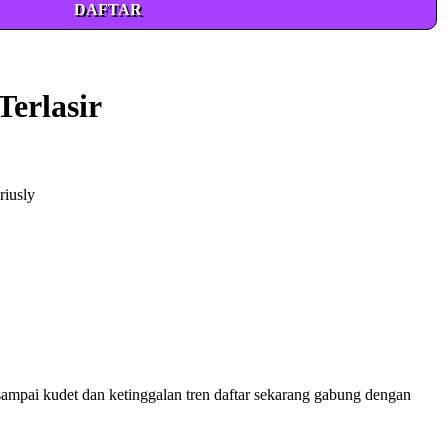
DAFTAR
erlasir
mpai kudet dan ketinggalan tren daftar sekarang gabung dengan