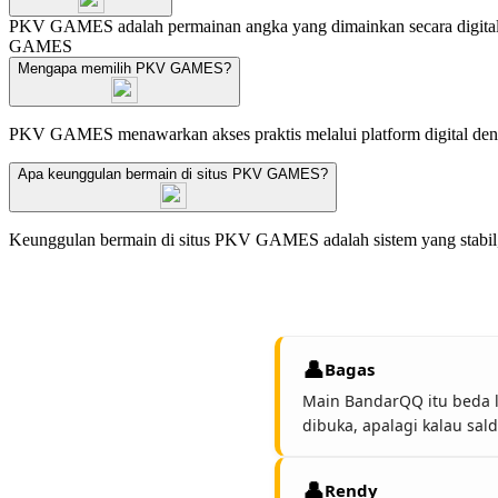
PKV GAMES adalah permainan angka yang dimainkan secara digital
GAMES
Mengapa memilih PKV GAMES?
PKV GAMES menawarkan akses praktis melalui platform digital den
Apa keunggulan bermain di situs PKV GAMES?
Keunggulan bermain di situs PKV GAMES adalah sistem yang stabil, a
Bagas
Main BandarQQ itu beda l
dibuka, apalagi kalau sal
Rendy