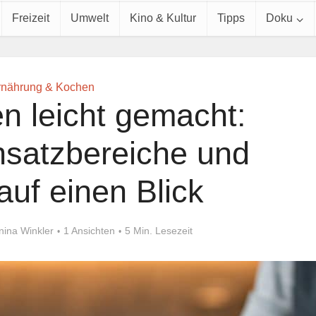
Freizeit
Umwelt
Kino & Kultur
Tipps
Doku
rnährung & Kochen
n leicht gemacht:
nsatzbereiche und
 auf einen Blick
nina Winkler
1 Ansichten
5 Min. Lesezeit