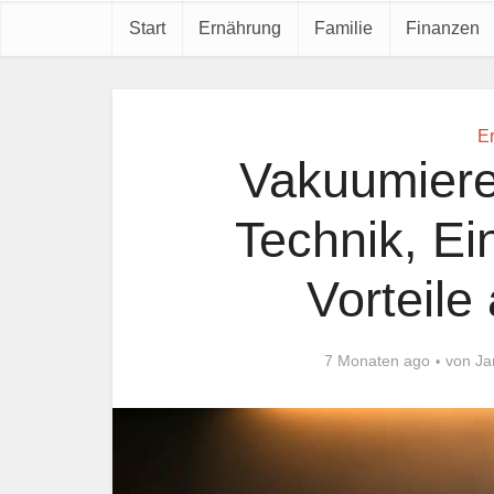
Start
Ernährung
Familie
Finanzen
E
Vakuumiere
Technik, Ei
Vorteile
7 Monaten ago
von
Ja