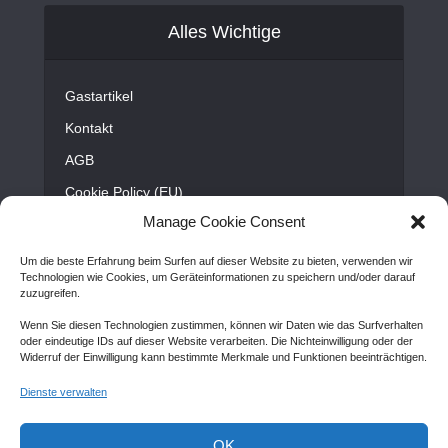
Alles Wichtige
Gastartikel
Kontakt
AGB
Cookie Policy (EU)
Manage Cookie Consent
Disclaimer
Impressum
Um die beste Erfahrung beim Surfen auf dieser Website zu bieten, verwenden wir
Technologien wie Cookies, um Geräteinformationen zu speichern und/oder darauf
Sitemap
zuzugreifen.
Wenn Sie diesen Technologien zustimmen, können wir Daten wie das Surfverhalten
oder eindeutige IDs auf dieser Website verarbeiten. Die Nichteinwilligung oder der
Widerruf der Einwilligung kann bestimmte Merkmale und Funktionen beeinträchtigen.
Copyright © Created by
Awantego.com
. |
Hosting: Veryhost.com
Dienste verwalten
Ideen Portal
News In Business
NewsTheke.de
OK