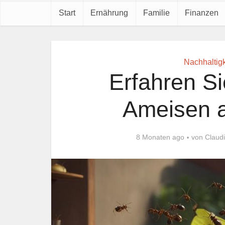
Start
Ernährung
Familie
Finanzen
Nachhaltig
Erfahren Si
Ameisen a
8 Monaten ago
von
Claud