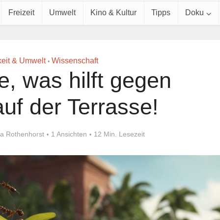
Freizeit
Umwelt
Kino & Kultur
Tipps
Doku
keit & Umwelt
Wissenschaft
•
e, was hilft gegen
uf der Terrasse!
ia Rothenhorst
1 Ansichten
12 Min. Lesezeit