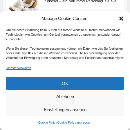
Kokosöl – ein Naturprodukt schlägt sie alle
Manage Cookie Consent
Allgemein
Wie erstelle ich eine professionelle E-Mail-
Um die beste Erfahrung beim Surfen auf dieser Website zu bieten, verwenden wir
Adresse?
Technologien wie Cookies, um Geräteinformationen zu speichern und/oder darauf
zuzugreifen.
Wenn Sie diesen Technologien zustimmen, können wir Daten wie das Surfverhalten
oder eindeutige IDs auf dieser Website verarbeiten. Die Nichteinwilligung oder der
About the author
Widerruf der Einwilligung kann bestimmte Merkmale und Funktionen beeinträchtigen.
Dienste verwalten
Julia Ullrich
OK
View all posts
Ablehnen
Einstellungen ansehen
Neueste Beiträge:
Cookie Policy
Cookie Policy
Impressum