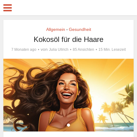
Allgemein
Gesundheit
•
Kokosöl für die Haare
von
7 Monaten ago
Julia Ullrich
85 Ansichten
15 Min. Lesezeit