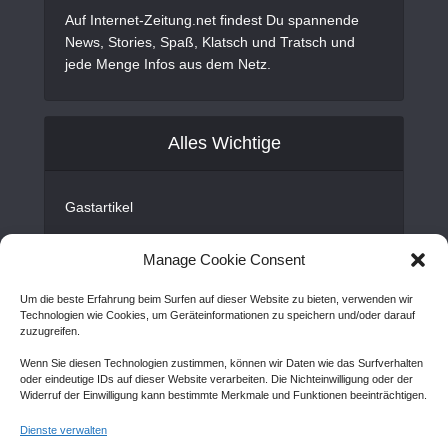
Auf Internet-Zeitung.net findest Du spannende
News, Stories, Spaß, Klatsch und Tratsch und
jede Menge Infos aus dem Netz.
Alles Wichtige
Gastartikel
Kontakt
Manage Cookie Consent
AGB
Um die beste Erfahrung beim Surfen auf dieser Website zu bieten, verwenden wir
Cookie Policy (EU)
Technologien wie Cookies, um Geräteinformationen zu speichern und/oder darauf
zuzugreifen.
Disclaimer
Wenn Sie diesen Technologien zustimmen, können wir Daten wie das Surfverhalten
Impressum
oder eindeutige IDs auf dieser Website verarbeiten. Die Nichteinwilligung oder der
Widerruf der Einwilligung kann bestimmte Merkmale und Funktionen beeinträchtigen.
Sitemap
Dienste verwalten