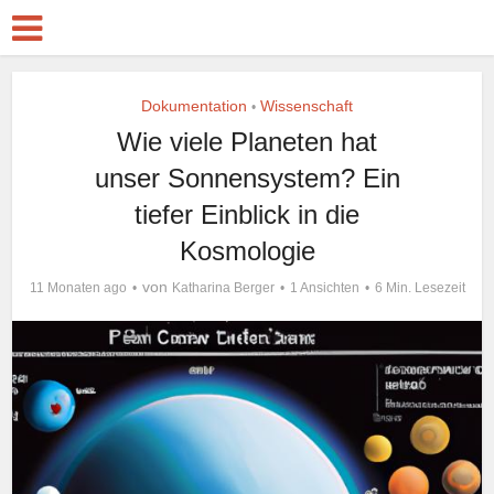
Dokumentation
Wissenschaft
•
Wie viele Planeten hat
unser Sonnensystem? Ein
tiefer Einblick in die
Kosmologie
von
11 Monaten ago
Katharina Berger
1 Ansichten
6 Min. Lesezeit