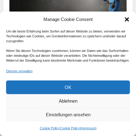
Manage Cookie Consent
Um die beste Erfahrung beim Surfen auf dieser Website zu bieten, verwenden wir
Technologien wie Cookies, um Geräteinformationen zu speichern und/oder darauf
zuzugreifen.
Wenn Sie diesen Technologien zustimmen, können wir Daten wie das Surfverhalten
oder eindeutige IDs auf dieser Website verarbeiten. Die Nichteinwilligung oder der
Widerruf der Einwilligung kann bestimmte Merkmale und Funktionen beeinträchtigen.
Exoplaneten
Dienste verwalten
Neben den Planeten und Zwergplaneten unseres
OK
Sonnensystems gibt es auch Exoplaneten – Planeten, die
Sterne außerhalb unseres Sonnensystems umkreisen.
Ablehnen
Definition eines Exoplaneten
Einstellungen ansehen
Ein Exoplanet ist ein Planet, der einen Stern außerhalb
Cookie Policy
Cookie Policy
Impressum
unseres Sonnensystems umkreist.