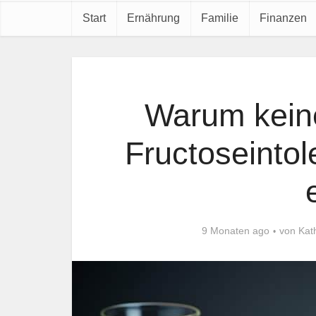
Start
Ernährung
Familie
Finanzen
Warum keine
Fructoseintol
9 Monaten ago
von
Kat