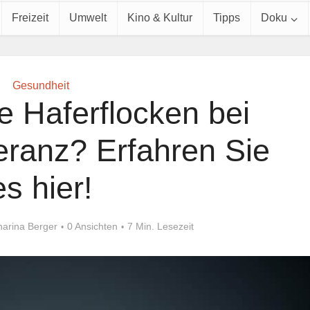
Freizeit
Umwelt
Kino & Kultur
Tipps
Doku
Gesundheit
 Haferflocken bei
eranz? Erfahren Sie
es hier!
harina Berger
0 Ansichten
7 Min. Lesezeit