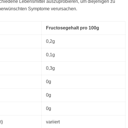
hiedene Lebensmittel auszuprobieren, um diejenigen zu
 unerwünschten Symptome verursachen.
Fructosegehalt pro 100g
0,2g
0,1g
0,3g
0g
0g
0g
t)
variiert