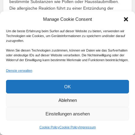
bestimmte Substanzen wie Pollen oder Hausstaubmilben.
Die allergische Reaktion führt zu einer Entzündung der
Nasenschleimhaut, was den Niesreflex auslösen kann.
Manage Cookie Consent
Auch Erkältungen oder Schnupfen können Niesen
Um die beste Erfahrung beim Surfen auf dieser Website zu bieten, verwenden wir
verursachen. Bei einer Erkältung kommt es zu einer
Technologien wie Cookies, um Geräteinformationen zu speichern und/oder darauf
Infektion der oberen Atemwege, was zu einer Entzündung
zuzugreifen.
der Nasenschleimhaut führt. Die Schleimhaut schwillt an und
Wenn Sie diesen Technologien zustimmen, können wir Daten wie das Surfverhalten
produziert vermehrt Schleim. Um die verstopfte Nase wieder
oder eindeutige IDs auf dieser Website verarbeiten. Die Nichteinwilligung oder der
frei zu bekommen, löst der Körper den Niesreflex aus.
Widerruf der Einwilligung kann bestimmte Merkmale und Funktionen beeinträchtigen.
Dienste verwalten
Auslöser
Beispiele
OK
Allergien
Pollen, Hausstaubmilben
Ablehnen
Erkältungen
Viren, Infektion der oberen Atemwege
Einstellungen ansehen
Schnupfen
Entzündung der Nasenschleimhaut,
verstopfte Nase
Cookie Policy
Cookie Policy
Impressum