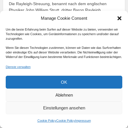
Die Rayleigh-Streuung, benannt nach dem englischen
Physiker John William Strutt, dritter Baron Rayleigh,
beschreibt dieses Phänomen. Sie gilt nicht nur für
Manage Cookie Consent
Sonnenlicht, sondern auch für andere Arten
elektromagnetischer Strahlung und Teilchen, die kleiner als
Um die beste Erfahrung beim Surfen auf dieser Website zu bieten, verwenden wir
Technologien wie Cookies, um Geräteinformationen zu speichern und/oder darauf
die Wellenlänge dieser Strahlung sind. Die Stärke der
zuzugreifen.
Streuung ist umgekehrt proportional zur vierten Potenz der
Wellenlänge der Strahlung.
Wenn Sie diesen Technologien zustimmen, können wir Daten wie das Surfverhalten
oder eindeutige IDs auf dieser Website verarbeiten. Die Nichteinwilligung oder der
Widerruf der Einwilligung kann bestimmte Merkmale und Funktionen beeinträchtigen.
Streuungseffekt
Der blaue Himmel
Der Himmel
Dienste verwalten
und blaues
am Tag
anderer Plan
Licht
OK
Das kurzwellige
Der Himmel erscheint
Die Farbe de
blaue Licht wird
uns blau, weil
Himmels auf
Ablehnen
von den
hauptsächlich blaues
anderen Plan
Luftmolekülen
Licht gestreut und
hängt von der
Einstellungen ansehen
stärker gestreut
von den kleinsten
Dichte und
als das
Atmosphärenpartikeln
Zusammenset
Cookie Policy
Cookie Policy
Impressum
langwellige rote
zurückgeworfen wird.
ihrer Atmosph