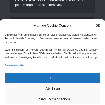
jede Menge Infos aus dem Netz.
Alles Wichtige
Manage Cookie Consent
Um die beste Erfahrung beim Surfen auf dieser Website zu bieten, verwenden wir
Gastartikel
Technologien wie Cookies, um Geräteinformationen zu speichern und/oder darauf
zuzugreifen.
Kontakt
Wenn Sie diesen Technologien zustimmen, können wir Daten wie das Surfverhalten
AGB
oder eindeutige IDs auf dieser Website verarbeiten. Die Nichteinwilligung oder der
Widerruf der Einwilligung kann bestimmte Merkmale und Funktionen beeinträchtigen.
Cookie Policy (EU)
Dienste verwalten
Disclaimer
Impressum
OK
Sitemap
Ablehnen
Einstellungen ansehen
Copyright © Created by
Awantego.com
. |
Hosting: Veryhost.com