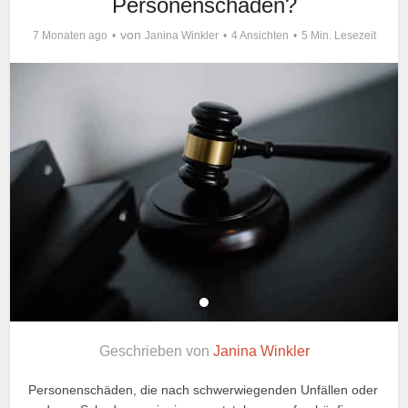
Personenschäden?
von
7 Monaten ago
Janina Winkler
4 Ansichten
5 Min. Lesezeit
Geschrieben von
Janina Winkler
Personenschäden, die nach schwerwiegenden Unfällen oder