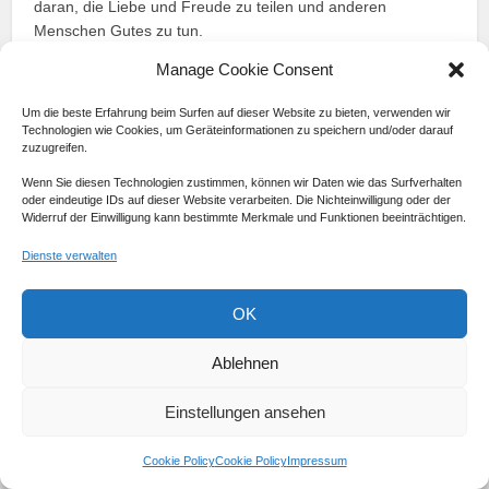
daran, die Liebe und Freude zu teilen und anderen
Menschen Gutes zu tun.
Manage Cookie Consent
“Weihnachten ist nicht nur ein Tag, sondern
eine Geisteshaltung.” – Edna Ferber
Um die beste Erfahrung beim Surfen auf dieser Website zu bieten, verwenden wir
Technologien wie Cookies, um Geräteinformationen zu speichern und/oder darauf
zuzugreifen.
Weihnachten feiert die Geburt Jesu Christi
Wenn Sie diesen Technologien zustimmen, können wir Daten wie das Surfverhalten
Es ist eine Zeit der Hoffnung und Freude
oder eindeutige IDs auf dieser Website verarbeiten. Die Nichteinwilligung oder der
Weihnachtslieder
und der
Weihnachtsmann
spielen
Widerruf der Einwilligung kann bestimmte Merkmale und Funktionen beeinträchtigen.
eine wichtige Rolle
Dienste verwalten
Es ist eine Zeit des Zusammenkommens und des
Teilens
OK
Zusammenfassung
Ablehnen
Die Feier von Weihnachten in Deutschland hat eine lange
Einstellungen ansehen
Geschichte und ist ein wichtiges Jahrhunderte altes Fest.
Der Ursprung liegt in der Geburt Jesu Christi und der Zeit
der Wintersonnenwende. Weihnachten ist ein Fest der
Cookie Policy
Cookie Policy
Impressum
Familie und der Freude, in dem die Menschen ihre Liebe