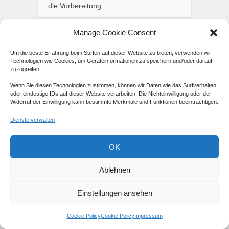
die Vorbereitung
Manage Cookie Consent
Nachhaltigkeit & Umwelt
Um die beste Erfahrung beim Surfen auf dieser Website zu bieten, verwenden wir
Technologien wie Cookies, um Geräteinformationen zu speichern und/oder darauf
Warum schlafen Katzen so
zuzugreifen.
viel? Ein tiefer Einblick!
Wenn Sie diesen Technologien zustimmen, können wir Daten wie das Surfverhalten
oder eindeutige IDs auf dieser Website verarbeiten. Die Nichteinwilligung oder der
von
8 Monaten ago
Claudia Rothenhorst
2 Ansichten
18 Min. Lesezeit
Widerruf der Einwilligung kann bestimmte Merkmale und Funktionen beeinträchtigen.
Dienste verwalten
OK
Ablehnen
Einstellungen ansehen
Cookie Policy
Cookie Policy
Impressum