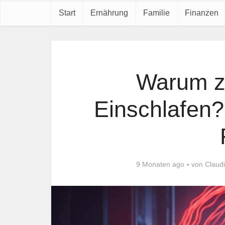
Start
Ernährung
Familie
Finanzen
Warum z
Einschlafen?
9 Monaten ago
von
Claud