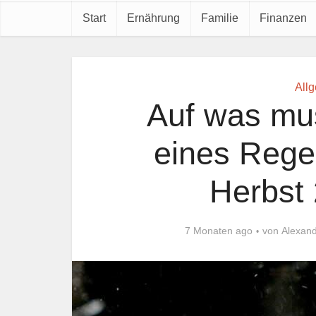
Start
Ernährung
Familie
Finanzen
All
Auf was mu
eines Rege
Herbst
7 Monaten ago
von
Alexan