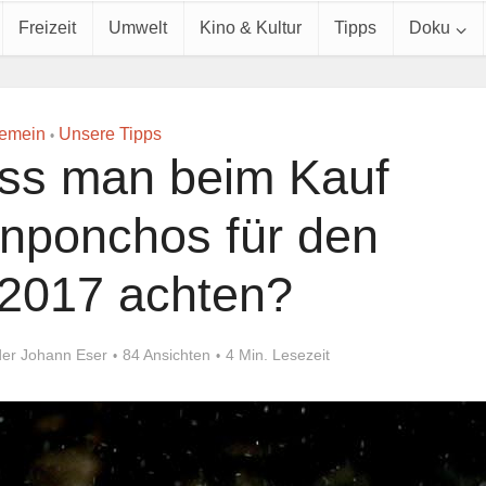
Freizeit
Umwelt
Kino & Kultur
Tipps
Doku
gemein
Unsere Tipps
•
ss man beim Kauf
nponchos für den
 2017 achten?
der Johann Eser
84 Ansichten
4 Min. Lesezeit