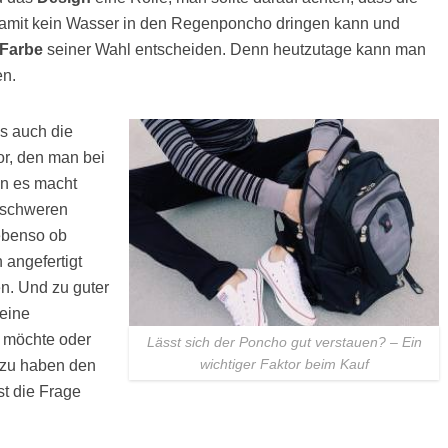
 damit kein Wasser in den Regenponcho dringen kann und
Farbe
seiner Wahl entscheiden. Denn heutzutage kann man
n.
ls auch die
r, den man bei
nn es macht
 schweren
 ebenso ob
 angefertigt
en. Und zu guter
 eine
 möchte oder
Lässt sich der Poncho gut verstauen? – Ein
wichtiger Faktor beim Kauf
t zu haben den
t die Frage