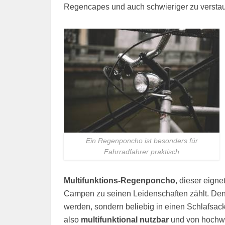
Regencapes und auch schwieriger zu versta
Ein Regenponcho ist besonders für
Fahrradfahrer praktisch
Multifunktions-Regenponcho
, dieser eign
Campen zu seinen Leidenschaften zählt. De
werden, sondern beliebig in einen Schlafsack
also
multifunktional nutzbar
und von hochwer