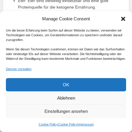
Eier:
Eier sind vielseitig einsetzbar und eine gute
Proteinquelle für die ketogene Ernährung.
Nüsse und Samen:
Mandeln, Walnüsse, Chiasamen
Manage Cookie Consent
und Leinsamen sind reich an gesunden Fetten und
sättigenden Ballaststoffen.
Um die beste Erfahrung beim Surfen auf dieser Website zu bieten, verwenden wir
Avocados:
Avocados enthalten gesunde Fette und
Technologien wie Cookies, um Geräteinformationen zu speichern und/oder darauf
Ballaststoffe, die lange satt machen.
zuzugreifen.
Pilze:
Pilze sind eine gute Quelle für Nährstoffe und
Wenn Sie diesen Technologien zustimmen, können wir Daten wie das Surfverhalten
haben einen niedrigen Kohlenhydratgehalt.
oder eindeutige IDs auf dieser Website verarbeiten. Die Nichteinwilligung oder der
Salat:
Salate wie Spinat, Rucola und Feldsalat sind
Widerruf der Einwilligung kann bestimmte Merkmale und Funktionen beeinträchtigen.
kalorienarm und enthalten kaum Kohlenhydrate.
Dienste verwalten
Stärkearmes Gemüse:
Gemüsesorten wie Blumenkohl,
Zucchini und Brokkoli enthalten wenig Kohlenhydrate
OK
und eignen sich gut für die ketogene Ernährung.
Ablehnen
Es ist wichtig, kohlenhydratreiche Lebensmittel wie Brot,
Nudeln, Reis und zuckerreiches Obst zu vermeiden, da sie
Einstellungen ansehen
den Ketose-Zustand beeinträchtigen können.
Cookie Policy
Cookie Policy
Impressum
Die ketogene Ernährung, bei der der Körper seine Energie