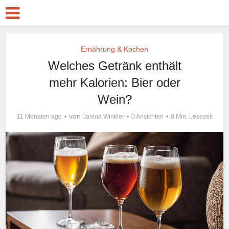
Ernährung & Kochen
Welches Getränk enthält
mehr Kalorien: Bier oder
Wein?
von
11 Monaten ago
Janina Winkler
0 Ansichten
8 Min. Lesezeit