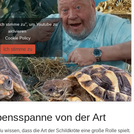
"Ich stimme zu", um Youtube zu
aktivieren
Cookie Policy
Ich stimme zu
bensspanne von der Art
u wissen, dass die Art der Schildkröte eine große Rolle spielt.