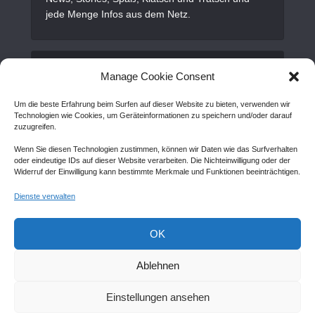
jede Menge Infos aus dem Netz.
Alles Wichtige
Manage Cookie Consent
Um die beste Erfahrung beim Surfen auf dieser Website zu bieten, verwenden wir
Gastartikel
Technologien wie Cookies, um Geräteinformationen zu speichern und/oder darauf
zuzugreifen.
Kontakt
Wenn Sie diesen Technologien zustimmen, können wir Daten wie das Surfverhalten
AGB
oder eindeutige IDs auf dieser Website verarbeiten. Die Nichteinwilligung oder der
Widerruf der Einwilligung kann bestimmte Merkmale und Funktionen beeinträchtigen.
Cookie Policy (EU)
Dienste verwalten
Disclaimer
Impressum
OK
Sitemap
Ablehnen
Einstellungen ansehen
Copyright © Created by
Awantego.com
. |
Hosting: Veryhost.com