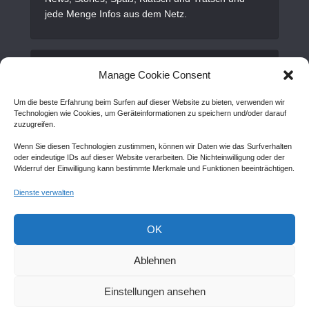
jede Menge Infos aus dem Netz.
Alles Wichtige
Manage Cookie Consent
Um die beste Erfahrung beim Surfen auf dieser Website zu bieten, verwenden wir
Gastartikel
Technologien wie Cookies, um Geräteinformationen zu speichern und/oder darauf
zuzugreifen.
Kontakt
Wenn Sie diesen Technologien zustimmen, können wir Daten wie das Surfverhalten
AGB
oder eindeutige IDs auf dieser Website verarbeiten. Die Nichteinwilligung oder der
Widerruf der Einwilligung kann bestimmte Merkmale und Funktionen beeinträchtigen.
Cookie Policy (EU)
Dienste verwalten
Disclaimer
Impressum
OK
Sitemap
Ablehnen
Einstellungen ansehen
Copyright © Created by
Awantego.com
. |
Hosting: Veryhost.com