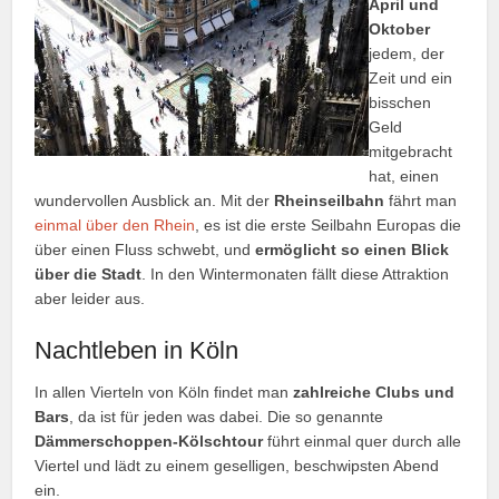
April und
Oktober
jedem, der
Zeit und ein
bisschen
Geld
mitgebracht
hat, einen
wundervollen Ausblick an. Mit der
Rheinseilbahn
fährt man
einmal über den Rhein
, es ist die erste Seilbahn Europas die
über einen Fluss schwebt, und
ermöglicht so einen Blick
über die Stadt
. In den Wintermonaten fällt diese Attraktion
aber leider aus.
Nachtleben in Köln
In allen Vierteln von Köln findet man
zahlreiche Clubs und
Bars
, da ist für jeden was dabei. Die so genannte
Dämmerschoppen-Kölschtour
führt einmal quer durch alle
Viertel und lädt zu einem geselligen, beschwipsten Abend
ein.