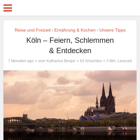
Reise und Freizeit
Ernährung & Kochen
Unsere Tipps
•
•
Köln – Feiern, Schlemmen
& Entdecken
von
7 Monaten ago
Katharina Berger
82 Ansichten
3 Min. Lesezeit