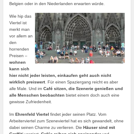
Belgien oder in den Niederlanden erwarten würde.
Wie hip das
Viertel ist
merkt man
vor allem an
den
horrenden
Preisen –
wohnen
kann sich
hier nicht jeder leisten, einkaufen geht auch nicht
wirklich preiswert
. Für einen Spaziergang reicht es aber
alle Male. Und im
Café sitzen, die Szenerie genießen und
alle Menschen beobachten
bietet einem doch auch eine
gewisse Zufriedenheit.
Im
Ehrenfeld Viertel
findet jeder seinen Platz. Vom
Arbeiterviertel zum Szeneviertel hat es sich gewandelt, ohne
dabei seinen Charme zu verlieren. Die
Häuser sind mit
Graffiti
verziert,
Cafés reihen sich aneinander
und