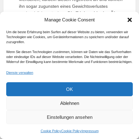
ihn sogar zugunsten eines Gewichtsverlustes
nachweislich verändern.
Die Triglyzeride des Öls
Manage Cookie Consent
können tatsächlich helfen,
den Körperfettanteil sowie den Fettgehalt des
Um die beste Erfahrung beim Surfen auf dieser Website zu bieten, verwenden wir
Blutes zu senken.
Erste Veränderungen machen sich
Technologien wie Cookies, um Geräteinformationen zu speichern und/oder darauf
bereits nach wenigen Wochen der Einnahme von
zuzugreifen.
Kokosnussöl bemerkbar.
Wenn Sie diesen Technologien zustimmen, können wir Daten wie das Surfverhalten
oder eindeutige IDs auf dieser Website verarbeiten. Die Nichteinwilligung oder der
Wie sollte Kokosnussöl eingenommen
Widerruf der Einwilligung kann bestimmte Merkmale und Funktionen beeinträchtigen.
werden?
Dienste verwalten
OK
Ablehnen
Einstellungen ansehen
Cookie Policy
Cookie Policy
Impressum