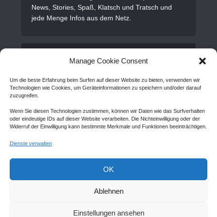
News, Stories, Spaß, Klatsch und Tratsch und
jede Menge Infos aus dem Netz.
Alles Wichtige
Manage Cookie Consent
Um die beste Erfahrung beim Surfen auf dieser Website zu bieten, verwenden wir
Gastartikel
Technologien wie Cookies, um Geräteinformationen zu speichern und/oder darauf
zuzugreifen.
Kontakt
Wenn Sie diesen Technologien zustimmen, können wir Daten wie das Surfverhalten
AGB
oder eindeutige IDs auf dieser Website verarbeiten. Die Nichteinwilligung oder der
Widerruf der Einwilligung kann bestimmte Merkmale und Funktionen beeinträchtigen.
Cookie Policy (EU)
Dienste verwalten
Disclaimer
Impressum
OK
Sitemap
Ablehnen
Einstellungen ansehen