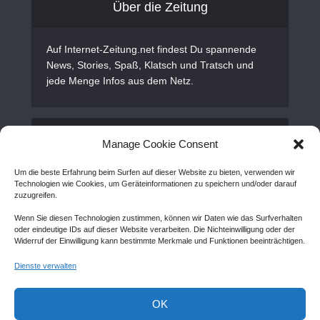
Über die Zeitung
Auf Internet-Zeitung.net findest Du spannende
News, Stories, Spaß, Klatsch und Tratsch und
jede Menge Infos aus dem Netz.
Alles Wichtige
Manage Cookie Consent
Um die beste Erfahrung beim Surfen auf dieser Website zu bieten, verwenden wir
Gastartikel
Technologien wie Cookies, um Geräteinformationen zu speichern und/oder darauf
zuzugreifen.
Kontakt
Wenn Sie diesen Technologien zustimmen, können wir Daten wie das Surfverhalten
AGB
oder eindeutige IDs auf dieser Website verarbeiten. Die Nichteinwilligung oder der
Widerruf der Einwilligung kann bestimmte Merkmale und Funktionen beeinträchtigen.
Cookie Policy (EU)
Dienste verwalten
Disclaimer
Impressum
OK
Sitemap