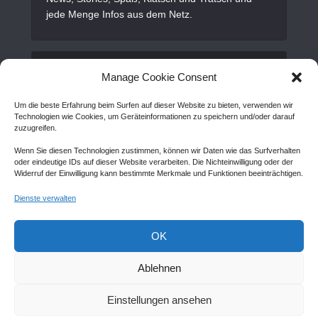
jede Menge Infos aus dem Netz.
Alles Wichtige
Manage Cookie Consent
Um die beste Erfahrung beim Surfen auf dieser Website zu bieten, verwenden wir
Gastartikel
Technologien wie Cookies, um Geräteinformationen zu speichern und/oder darauf
zuzugreifen.
Kontakt
Wenn Sie diesen Technologien zustimmen, können wir Daten wie das Surfverhalten
AGB
oder eindeutige IDs auf dieser Website verarbeiten. Die Nichteinwilligung oder der
Widerruf der Einwilligung kann bestimmte Merkmale und Funktionen beeinträchtigen.
Cookie Policy (EU)
Dienste verwalten
Disclaimer
Impressum
OK
Sitemap
Ablehnen
Einstellungen ansehen
Copyright © Created by
Awantego.com
. |
Hosting: Veryhost.com