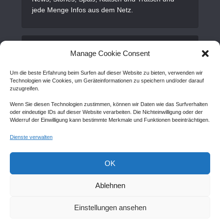
jede Menge Infos aus dem Netz.
Alles Wichtige
Manage Cookie Consent
Um die beste Erfahrung beim Surfen auf dieser Website zu bieten, verwenden wir
Gastartikel
Technologien wie Cookies, um Geräteinformationen zu speichern und/oder darauf
zuzugreifen.
Kontakt
Wenn Sie diesen Technologien zustimmen, können wir Daten wie das Surfverhalten
AGB
oder eindeutige IDs auf dieser Website verarbeiten. Die Nichteinwilligung oder der
Widerruf der Einwilligung kann bestimmte Merkmale und Funktionen beeinträchtigen.
Cookie Policy (EU)
Dienste verwalten
Disclaimer
Impressum
OK
Sitemap
Ablehnen
Einstellungen ansehen
Copyright © Created by
Awantego.com
. |
Hosting: Veryhost.com