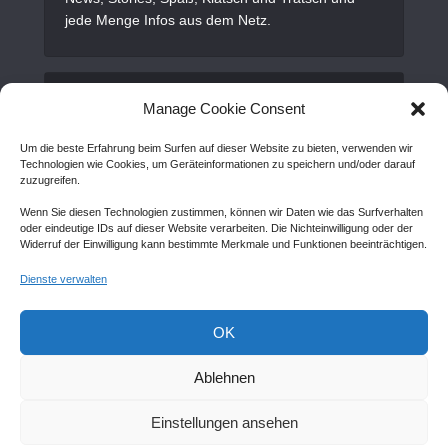
jede Menge Infos aus dem Netz.
Alles Wichtige
Manage Cookie Consent
Um die beste Erfahrung beim Surfen auf dieser Website zu bieten, verwenden wir
Gastartikel
Technologien wie Cookies, um Geräteinformationen zu speichern und/oder darauf
zuzugreifen.
Kontakt
Wenn Sie diesen Technologien zustimmen, können wir Daten wie das Surfverhalten
AGB
oder eindeutige IDs auf dieser Website verarbeiten. Die Nichteinwilligung oder der
Widerruf der Einwilligung kann bestimmte Merkmale und Funktionen beeinträchtigen.
Cookie Policy (EU)
Dienste verwalten
Disclaimer
Impressum
OK
Sitemap
Ablehnen
Einstellungen ansehen
Copyright © Created by
Awantego.com
. |
Hosting: Veryhost.com