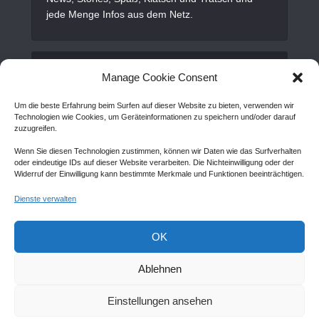
jede Menge Infos aus dem Netz.
Alles Wichtige
Manage Cookie Consent
Um die beste Erfahrung beim Surfen auf dieser Website zu bieten, verwenden wir
Gastartikel
Technologien wie Cookies, um Geräteinformationen zu speichern und/oder darauf
zuzugreifen.
Kontakt
Wenn Sie diesen Technologien zustimmen, können wir Daten wie das Surfverhalten
AGB
oder eindeutige IDs auf dieser Website verarbeiten. Die Nichteinwilligung oder der
Widerruf der Einwilligung kann bestimmte Merkmale und Funktionen beeinträchtigen.
Cookie Policy (EU)
Dienste verwalten
Disclaimer
Impressum
OK
Sitemap
Ablehnen
Einstellungen ansehen
Copyright © Created by
Awantego.com
. |
Hosting: Veryhost.com