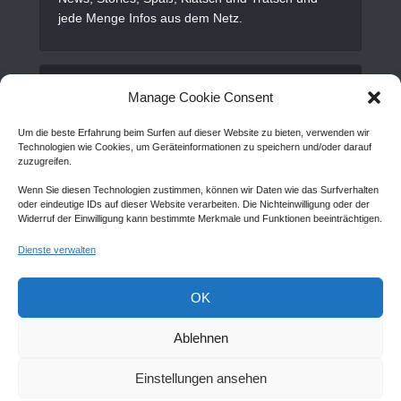
jede Menge Infos aus dem Netz.
Alles Wichtige
Manage Cookie Consent
Um die beste Erfahrung beim Surfen auf dieser Website zu bieten, verwenden wir
Gastartikel
Technologien wie Cookies, um Geräteinformationen zu speichern und/oder darauf
zuzugreifen.
Kontakt
Wenn Sie diesen Technologien zustimmen, können wir Daten wie das Surfverhalten
AGB
oder eindeutige IDs auf dieser Website verarbeiten. Die Nichteinwilligung oder der
Widerruf der Einwilligung kann bestimmte Merkmale und Funktionen beeinträchtigen.
Cookie Policy (EU)
Dienste verwalten
Disclaimer
Impressum
OK
Sitemap
Ablehnen
Einstellungen ansehen
Copyright © Created by
Awantego.com
. |
Hosting: Veryhost.com