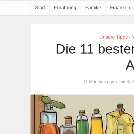
Start
Ernährung
Familie
Finanzen
Unsere Tipps
N
•
Die 11 beste
A
11 Monaten ago
von
Kat