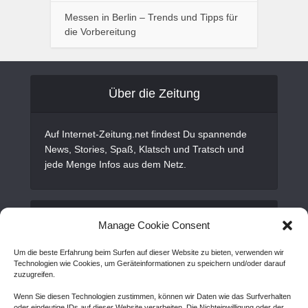
Messen in Berlin – Trends und Tipps für
die Vorbereitung
Über die Zeitung
Auf Internet-Zeitung.net findest Du spannende
News, Stories, Spaß, Klatsch und Tratsch und
jede Menge Infos aus dem Netz.
Alles Wichtige
Manage Cookie Consent
Um die beste Erfahrung beim Surfen auf dieser Website zu bieten, verwenden wir
Gastartikel
Technologien wie Cookies, um Geräteinformationen zu speichern und/oder darauf
zuzugreifen.
Kontakt
Wenn Sie diesen Technologien zustimmen, können wir Daten wie das Surfverhalten
AGB
oder eindeutige IDs auf dieser Website verarbeiten. Die Nichteinwilligung oder der