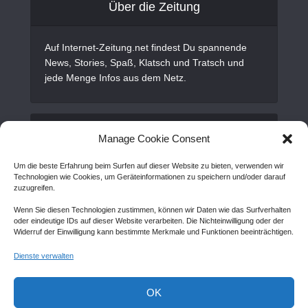
Über die Zeitung
Auf Internet-Zeitung.net findest Du spannende
News, Stories, Spaß, Klatsch und Tratsch und
jede Menge Infos aus dem Netz.
Alles Wichtige
Manage Cookie Consent
Um die beste Erfahrung beim Surfen auf dieser Website zu bieten, verwenden wir
Gastartikel
Technologien wie Cookies, um Geräteinformationen zu speichern und/oder darauf
zuzugreifen.
Kontakt
Wenn Sie diesen Technologien zustimmen, können wir Daten wie das Surfverhalten
AGB
oder eindeutige IDs auf dieser Website verarbeiten. Die Nichteinwilligung oder der
Widerruf der Einwilligung kann bestimmte Merkmale und Funktionen beeinträchtigen.
Cookie Policy (EU)
Dienste verwalten
Disclaimer
Impressum
OK
Sitemap