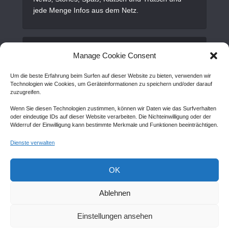
jede Menge Infos aus dem Netz.
Alles Wichtige
Manage Cookie Consent
Um die beste Erfahrung beim Surfen auf dieser Website zu bieten, verwenden wir
Gastartikel
Technologien wie Cookies, um Geräteinformationen zu speichern und/oder darauf
zuzugreifen.
Kontakt
Wenn Sie diesen Technologien zustimmen, können wir Daten wie das Surfverhalten
AGB
oder eindeutige IDs auf dieser Website verarbeiten. Die Nichteinwilligung oder der
Widerruf der Einwilligung kann bestimmte Merkmale und Funktionen beeinträchtigen.
Cookie Policy (EU)
Dienste verwalten
Disclaimer
Impressum
OK
Sitemap
Ablehnen
Einstellungen ansehen
Copyright © Created by
Awantego.com
. |
Hosting: Veryhost.com