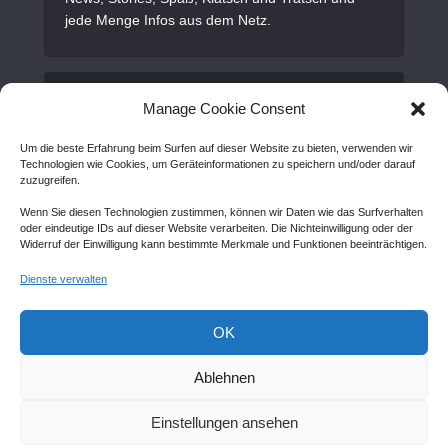
jede Menge Infos aus dem Netz.
Alles Wichtige
Manage Cookie Consent
Um die beste Erfahrung beim Surfen auf dieser Website zu bieten, verwenden wir
Gastartikel
Technologien wie Cookies, um Geräteinformationen zu speichern und/oder darauf
zuzugreifen.
Kontakt
Wenn Sie diesen Technologien zustimmen, können wir Daten wie das Surfverhalten
AGB
oder eindeutige IDs auf dieser Website verarbeiten. Die Nichteinwilligung oder der
Widerruf der Einwilligung kann bestimmte Merkmale und Funktionen beeinträchtigen.
Cookie Policy (EU)
Dienste verwalten
Disclaimer
Impressum
OK
Sitemap
Ablehnen
Einstellungen ansehen
Copyright © Created by
Awantego.com
. |
Hosting: Veryhost.com