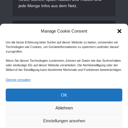
jede Menge Infos aus dem Netz.
Alles Wichtige
Manage Cookie Consent
Um die beste Erfahrung beim Surfen auf dieser Website zu bieten, verwenden wir
Gastartikel
Technologien wie Cookies, um Geräteinformationen zu speichern und/oder darauf
zuzugreifen.
Kontakt
Wenn Sie diesen Technologien zustimmen, können wir Daten wie das Surfverhalten
AGB
oder eindeutige IDs auf dieser Website verarbeiten. Die Nichteinwilligung oder der
Widerruf der Einwilligung kann bestimmte Merkmale und Funktionen beeinträchtigen.
Cookie Policy (EU)
Dienste verwalten
Disclaimer
Impressum
OK
Sitemap
Ablehnen
Einstellungen ansehen
Copyright © Created by
Awantego.com
. |
Hosting: Veryhost.com